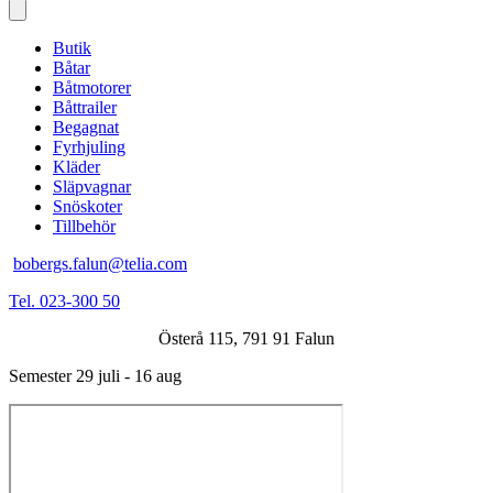
Butik
Båtar
Båtmotorer
Båttrailer
Begagnat
Fyrhjuling
Kläder
Släpvagnar
Snöskoter
Tillbehör
bobergs.falun@telia.com
Tel. 023-300 50
Österå 115, 791 91 Falun
Semester 29 juli - 16 aug