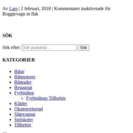
Av
Lars
|
2 februari, 2018
|
Kommentarer inaktiverade
för
Boggievagn m flak
SÖK
Sök efter:
Sök
KATEGORIER
Båtar
Båtmotorer
Båttrailer
Begagnat
Fyrhjuling
Fyrhjulings Tillbehör
Kläder
Okategoriserad
Släpvagnar
Snöskoter
Tillbehör