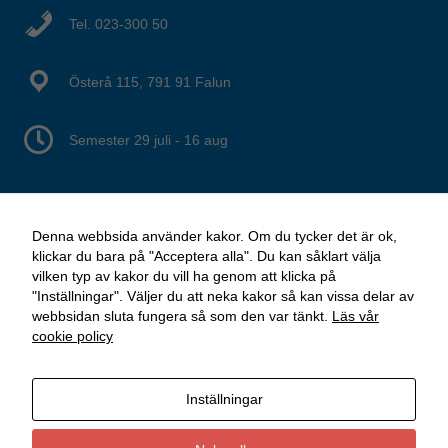
Tel. 023-300 50
Granska dina inställningar
Österå 115, 791 91 Falun
Semester 29 juli - 16 aug
Denna webbsida använder kakor. Om du tycker det är ok,
klickar du bara på "Acceptera alla". Du kan såklart välja
vilken typ av kakor du vill ha genom att klicka på
"Inställningar". Väljer du att neka kakor så kan vissa delar av
webbsidan sluta fungera så som den var tänkt.
Läs vår
cookie policy
Inställningar