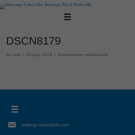
DSCN8179
för
Av
Lars
|
29 april, 2018
|
Kommentarer inaktiverade
DSCN8179
bobergs.falun@telia.com
Det verkar som om dina inställningar hindrar dig från att se detta innehållet. Med största sannolikhet är det för att du har Upplevelse avstängt.