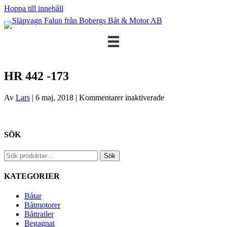
Hoppa till innehåll
HR 442 -173
för
Av
Lars
|
6 maj, 2018
|
Kommentarer inaktiverade
HR
442
-173
SÖK
Sök
Sök
efter:
KATEGORIER
Båtar
Båtmotorer
Båttrailer
Begagnat