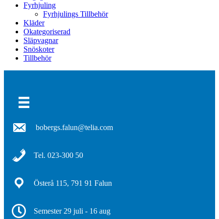
Fyrhjuling
Fyrhjulings Tillbehör
Kläder
Okategoriserad
Släpvagnar
Snöskoter
Tillbehör
Nödvändiga
Dessa kakor
går inte att
välja bort. De
behövs för att
hemsidan
över huvud
taget ska
bobergs.falun@telia.com
fungera.
Tel. 023-300 50
Statistik
För att vi ska
kunna
Österå 115, 791 91 Falun
förbättra
hemsidans
funktionalitet
Semester 29 juli - 16 aug
och