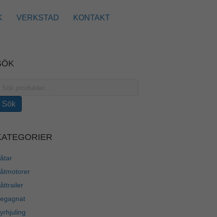
K
VERKSTAD
KONTAKT
SÖK
ök
fter:
Sök
KATEGORIER
åtar
åtmotorer
åttrailer
egagnat
yrhjuling