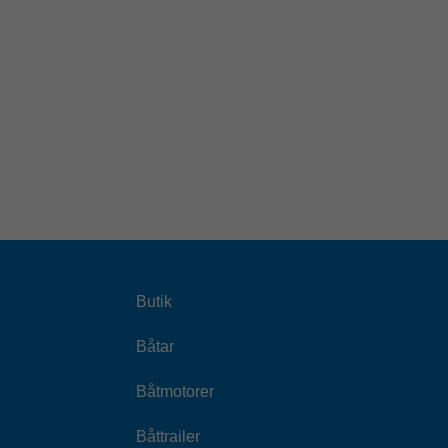
Butik
Båtar
Båtmotorer
Båttrailer