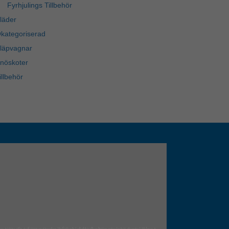
Fyrhjulings Tillbehör
läder
kategoriserad
läpvagnar
nöskoter
illbehör