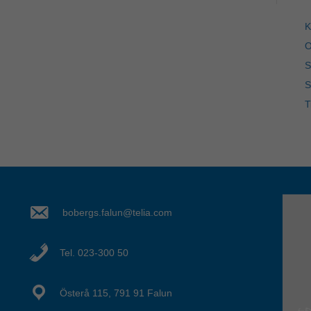
K
O
S
S
T
bobergs.falun@telia.com
Tel. 023-300 50
Österå 115, 791 91 Falun