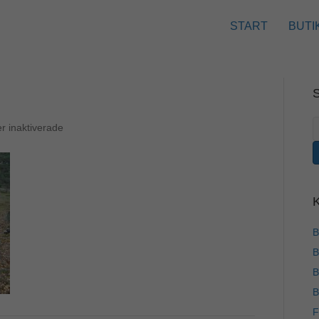
START
BUTI
S
för
 inaktiverade
e
carlmans
4
B
B
B
B
F