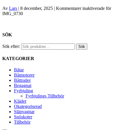
Av
Lars
|
8 december, 2025
|
Kommentarer inaktiverade
för
IMG_0730
SÖK
Sök efter:
Sök
KATEGORIER
Båtar
Båtmotorer
Båttrailer
Begagnat
Fyrhjuling
Fyrhjulings Tillbehör
Kläder
Okategoriserad
Släpvagnar
Snöskoter
Tillbehör