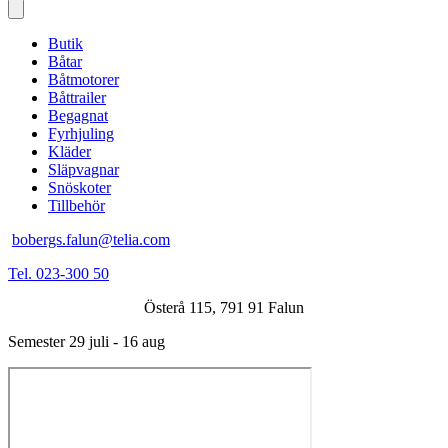
Butik
Båtar
Båtmotorer
Båttrailer
Begagnat
Fyrhjuling
Kläder
Släpvagnar
Snöskoter
Tillbehör
bobergs.falun@telia.com
Tel. 023-300 50
Österå 115, 791 91 Falun
Semester 29 juli - 16 aug