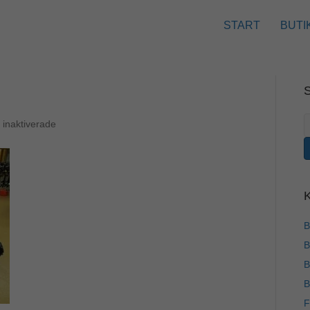
START
BUTI
S
för
inaktiverade
e
IMG_0748
B
B
B
B
F