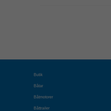
Butik
Båtar
Båtmotorer
Båttrailer