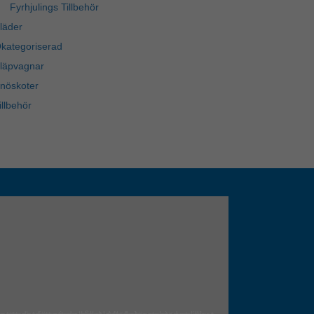
Fyrhjulings Tillbehör
läder
kategoriserad
läpvagnar
nöskoter
illbehör