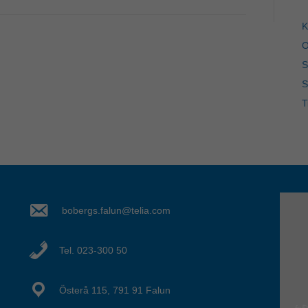
K
O
S
S
T
bobergs.falun@telia.com
Tel. 023-300 50
Österå 115, 791 91 Falun