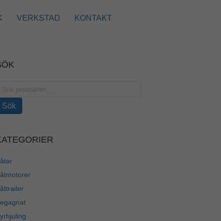
K
VERKSTAD
KONTAKT
SÖK
ök
fter:
Sök
KATEGORIER
åtar
åtmotorer
åttrailer
egagnat
yrhjuling