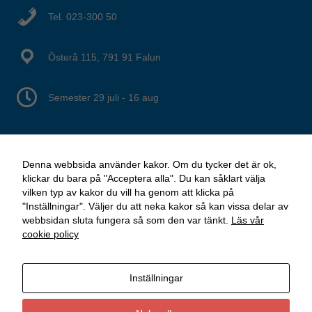
Tel. 023-300 50
Granska dina inställningar
Österå 115, 791 91 Falun
Semester 29 juli - 16 aug
Denna webbsida använder kakor. Om du tycker det är ok,
klickar du bara på "Acceptera alla". Du kan såklart välja
vilken typ av kakor du vill ha genom att klicka på
"Inställningar". Väljer du att neka kakor så kan vissa delar av
webbsidan sluta fungera så som den var tänkt.
Läs vår
cookie policy
Inställningar