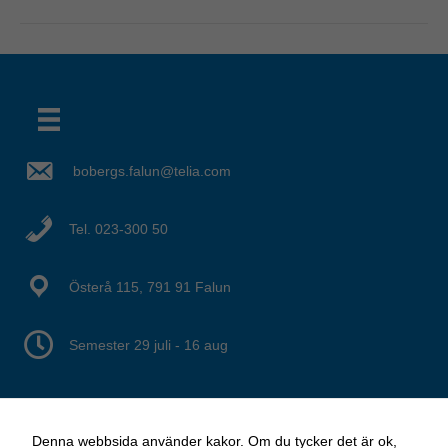
bobergs.falun@telia.com
Det verkar som om dina inställningar hindrar dig från att se detta innehållet. Med största sannolikhet är det för att du har Upplevelse avstängt.
Tel. 023-300 50
Granska dina inställningar
Österå 115, 791 91 Falun
Semester 29 juli - 16 aug
Denna webbsida använder kakor. Om du tycker det är ok,