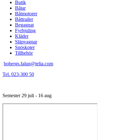
Butik
Båtar
Båtmotorer
Båttrailer
Begagnat
Fyrhjuling
Kläder
Släpvagnar
Snöskoter
Tillbehör
bobergs.falun@telia.com
Tel. 023-300 50
Semester 29 juli - 16 aug