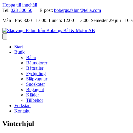
Hoppa till innehåll
Tel:
023-300 50
— E-post:
bobergs.falun@telia.com
Mån - Fre: 8:00 - 17:00. Lunch: 12:00 - 13:00. Semester 29 juli - 16 
Start
Butik
Båtar
Båtmotorer
Båttrailer
Fyrhjuling
Släpvagnar
Snöskoter
Begagnat
Kläder
Tillbehör
Verkstad
Kontakt
Vinterhjul