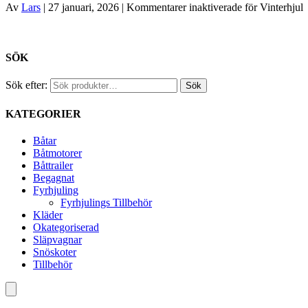
Av
Lars
|
27 januari, 2026
|
Kommentarer inaktiverade
för Vinterhjul
SÖK
Sök efter:
Sök
KATEGORIER
Båtar
Båtmotorer
Båttrailer
Begagnat
Fyrhjuling
Fyrhjulings Tillbehör
Kläder
Okategoriserad
Släpvagnar
Snöskoter
Tillbehör