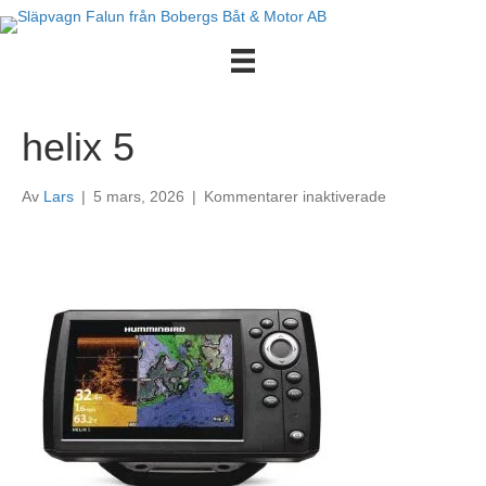
helix 5
för
Av
Lars
|
5 mars, 2026
|
Kommentarer inaktiverade
helix
5