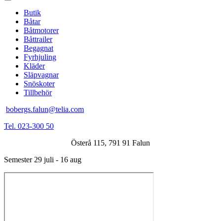
Butik
Båtar
Båtmotorer
Båttrailer
Begagnat
Fyrhjuling
Kläder
Släpvagnar
Snöskoter
Tillbehör
bobergs.falun@telia.com
Tel. 023-300 50
Österå 115, 791 91 Falun
Semester 29 juli - 16 aug