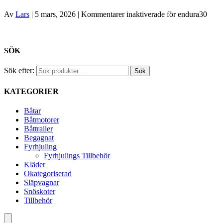
Av
Lars
|
5 mars, 2026
|
Kommentarer inaktiverade
för endura30
SÖK
Sök efter:
Sök
KATEGORIER
Båtar
Båtmotorer
Båttrailer
Begagnat
Fyrhjuling
Fyrhjulings Tillbehör
Kläder
Okategoriserad
Släpvagnar
Snöskoter
Tillbehör