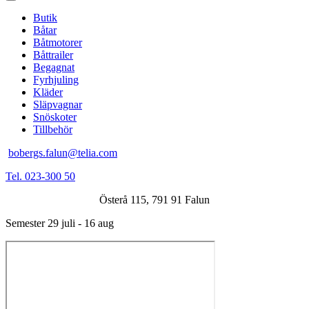
Butik
Båtar
Båtmotorer
Båttrailer
Begagnat
Fyrhjuling
Kläder
Släpvagnar
Snöskoter
Tillbehör
bobergs.falun@telia.com
Tel. 023-300 50
Österå 115, 791 91 Falun
Semester 29 juli - 16 aug