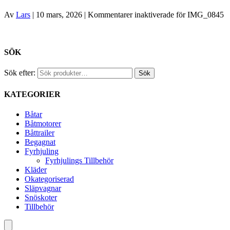
Av
Lars
|
10 mars, 2026
|
Kommentarer inaktiverade
för IMG_0845
SÖK
Sök efter:
Sök
KATEGORIER
Båtar
Båtmotorer
Båttrailer
Begagnat
Fyrhjuling
Fyrhjulings Tillbehör
Kläder
Okategoriserad
Släpvagnar
Snöskoter
Tillbehör