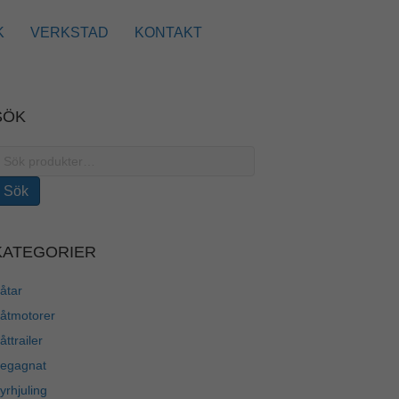
K
VERKSTAD
KONTAKT
SÖK
ök
fter:
Sök
KATEGORIER
åtar
åtmotorer
åttrailer
egagnat
yrhjuling