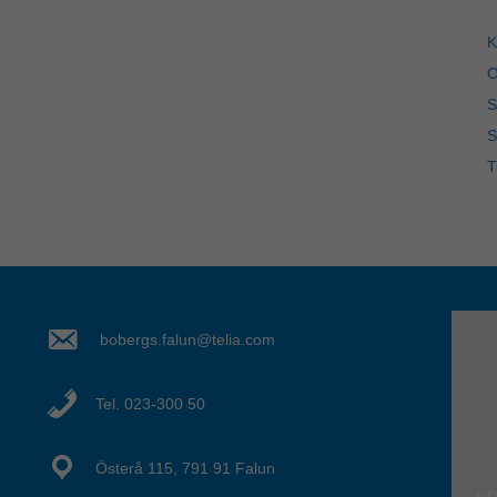
K
O
S
S
T
bobergs.falun@telia.com
Tel. 023-300 50
Österå 115, 791 91 Falun