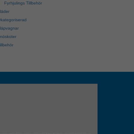
Fyrhjulings Tillbehör
läder
kategoriserad
läpvagnar
nöskoter
illbehör