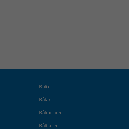
Butik
Båtar
Båtmotorer
Båttrailer