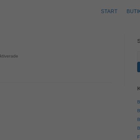
START
BUTI
S
för
ktiverade
e
Mercury-
f40
B
B
B
B
F