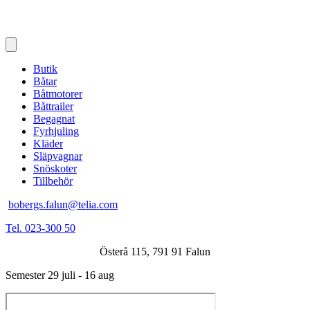
Butik
Båtar
Båtmotorer
Båttrailer
Begagnat
Fyrhjuling
Kläder
Släpvagnar
Snöskoter
Tillbehör
bobergs.falun@telia.com
Tel. 023-300 50
Österå 115, 791 91 Falun
Semester 29 juli - 16 aug