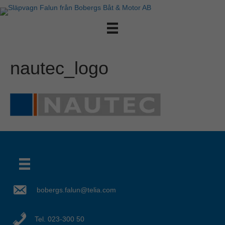
nautec_logo
bobergs.falun@telia.com
Det verkar som om dina inställningar hindrar dig från att se detta innehållet. Med största sannolikhet är det för att du har Upplevelse avstängt.
Tel. 023-300 50
Granska dina inställningar