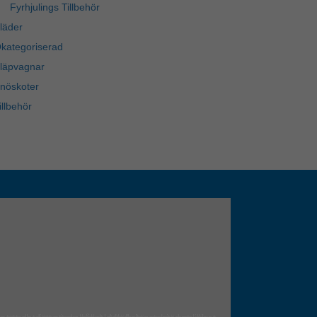
Fyrhjulings Tillbehör
läder
kategoriserad
läpvagnar
nöskoter
illbehör