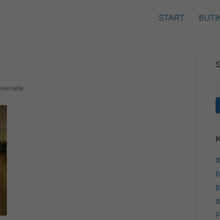
START
BUTI
S
för
iverade
e
IMG_0597
B
B
B
B
F