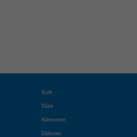
Butik
Båtar
Båtmotorer
Båttrailer