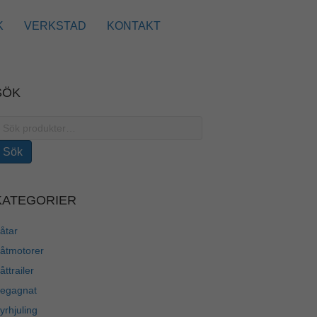
K
VERKSTAD
KONTAKT
SÖK
ök
fter:
Sök
KATEGORIER
åtar
åtmotorer
åttrailer
egagnat
yrhjuling