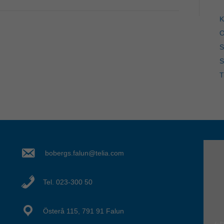
K
O
S
S
T
bobergs.falun@telia.com
Tel. 023-300 50
Österå 115, 791 91 Falun