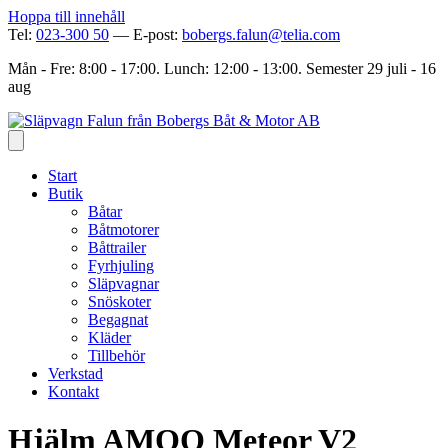
Hoppa till innehåll
Tel:
023-300 50
— E-post:
bobergs.falun@telia.com
Mån - Fre: 8:00 - 17:00. Lunch: 12:00 - 13:00. Semester 29 juli - 16
aug
Start
Butik
Båtar
Båtmotorer
Båttrailer
Fyrhjuling
Släpvagnar
Snöskoter
Begagnat
Kläder
Tillbehör
Verkstad
Kontakt
Hjälm AMOQ Meteor V2