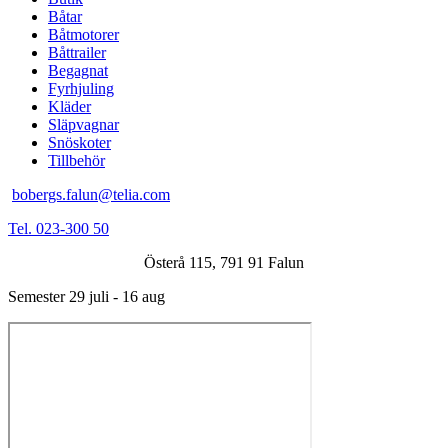
Båtar
Båtmotorer
Båttrailer
Begagnat
Fyrhjuling
Kläder
Släpvagnar
Snöskoter
Tillbehör
bobergs.falun@telia.com
Tel. 023-300 50
Österå 115, 791 91 Falun
Semester 29 juli - 16 aug