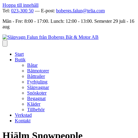
Hoppa till innehåll
Tel:
023-300 50
— E-post:
bobergs.falun@telia.com
Mån - Fre: 8:00 - 17:00. Lunch: 12:00 - 13:00. Semester 29 juli - 16
aug
Start
Butik
Båtar
Båtmotorer
Båttrailer
Fyrhjuling
Släpvagnar
Snöskoter
Begagnat
Kläder
Tillbehör
Verkstad
Kontakt
Hjälm Snowpeople