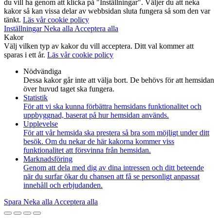
du vill ha genom att klicka på "Inställningar". Väljer du att neka
kakor så kan vissa delar av webbsidan sluta fungera så som den var
tänkt.
Läs vår cookie policy
Inställningar
Neka alla
Acceptera alla
Kakor
Välj vilken typ av kakor du vill acceptera. Ditt val kommer att
sparas i ett år.
Läs vår cookie policy
Nödvändiga
Dessa kakor går inte att välja bort. De behövs för att hemsidan
över huvud taget ska fungera.
Statistik
För att vi ska kunna förbättra hemsidans funktionalitet och
uppbyggnad, baserat på hur hemsidan används.
Upplevelse
För att vår hemsida ska prestera så bra som möjligt under ditt
besök. Om du nekar de här kakorna kommer viss
funktionalitet att försvinna från hemsidan.
Marknadsföring
Genom att dela med dig av dina intressen och ditt beteende
när du surfar ökar du chansen att få se personligt anpassat
innehåll och erbjudanden.
Spara
Neka alla
Acceptera alla