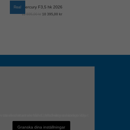
Mercury F3,5 hk 2026
Rea!
11 595,00
kr
10 395,00
kr
Det verkar som om dina inställningar hindrar dig från att se detta innehållet. Med största sannolikhet är det för att du har Upplevelse avstängt.
Granska dina inställningar