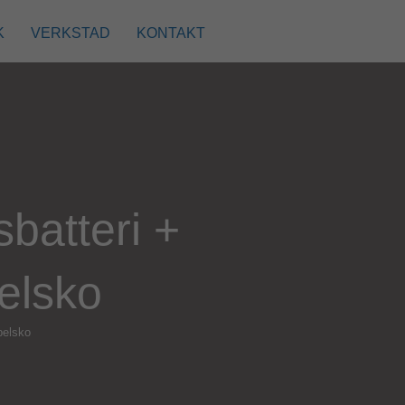
K
VERKSTAD
KONTAKT
sbatteri +
elsko
belsko