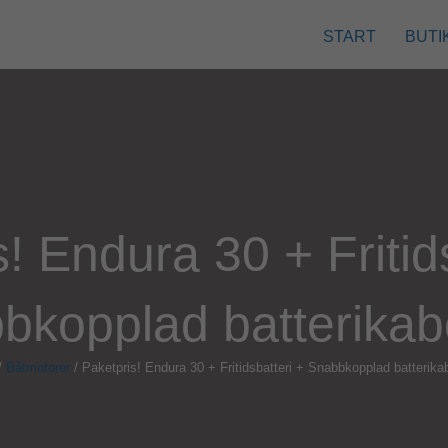
START
BUTI
! Endura 30 + Fritid
bkopplad batterikab
/
Båtmotorer
/ Paketpris! Endura 30 + Fritidsbatteri + Snabbkopplad batterika