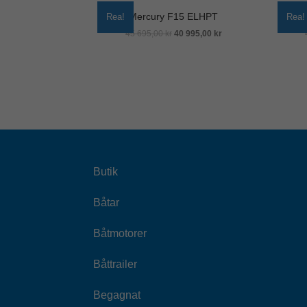
Mercury F15 ELHPT
Rea!
Rea!
45 695,00
kr
40 995,00
kr
Butik
Båtar
Båtmotorer
Båttrailer
Begagnat