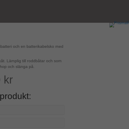
dsbatteri och en batterikabelsko med
kåt. Lämplig till roddbåtar och som
 ihop och slänga på.
0
kr
produkt: