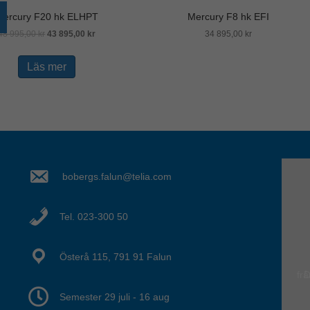
Mercury F20 hk ELHPT
Mercury F8 hk EFI
48 995,00
kr
43 895,00
kr
34 895,00
kr
Läs mer
bobergs.falun@telia.com
Tel. 023-300 50
Österå 115, 791 91 Falun
Semester 29 juli - 16 aug