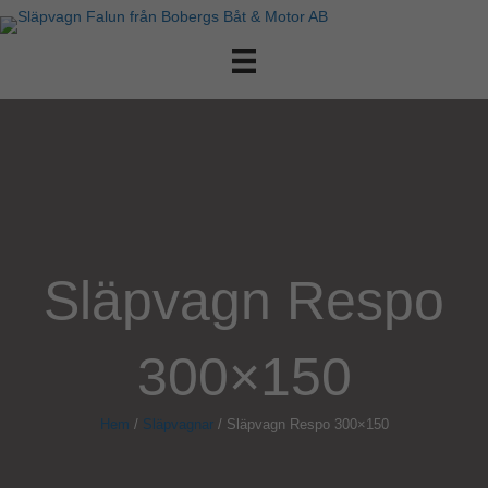
Släpvagn Respo
300×150
Hem
/
Släpvagnar
/ Släpvagn Respo 300×150