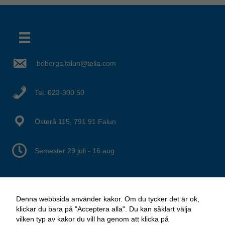
bobergs.falun@telia.com
Det verkar som om dina inställningar hindrar dig från att se detta innehållet. Med största sannolikhet är det för att du har Upplevelse avstängt.
Tel. 023-300 50
Granska dina inställningar
Österå 115, 791 91 Falun
Semester 29 juli - 16 aug
Denna webbsida använder kakor. Om du tycker det är ok,
klickar du bara på "Acceptera alla". Du kan såklart välja
vilken typ av kakor du vill ha genom att klicka på